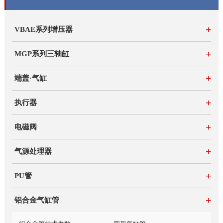
+
VBAE系列增压器
+
MGP系列三轴缸
+
端盖·气缸
+
执行器
+
电磁阀
+
气源处理器
+
PU管
+
铝合金气缸管